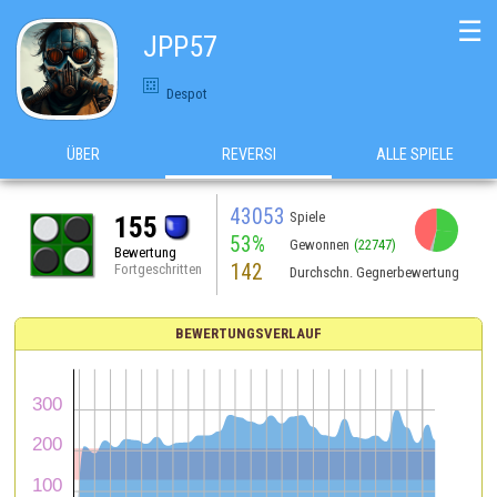
☰
JPP57
Despot
ÜBER
REVERSI
ALLE SPIELE
43053
Spiele
155
53%
Gewonnen
(22747)
Bewertung
142
Fortgeschritten
Durchschn. Gegnerbewertung
BEWERTUNGSVERLAUF