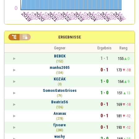


ERGEBNISSE
Gegner
Ergebnis
Rang
BEBEK
1 - 1
155
0
(152)
manhu2005
0 - 1
173
-18
(134)
KOZÁK
1 - 0
164
9
(0)
SomosGatosGrises
1 - 0
151
13
(79)
Beatrix56
0 - 1
169
-18
(136)
Ananau
0 - 1
181
-12
(278)
fjsoare
0 - 1
193
-12
(280)
wachy
2 - 0
168
25