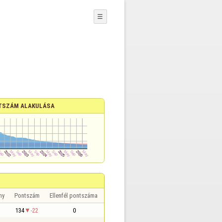
☰
TSZÁM ALAKULÁSA
ny
Pontszám
Ellenfél pontszáma
134
-22
0