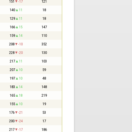
151
-17
121
140
11
18
129
11
18
166
15
147
159
14
110
208
-10
352
228
-20
130
217
11
103
207
10
59
197
10
48
183
14
148
165
18
219
155
10
19
176
-21
53
200
-24
17
217
-17
186