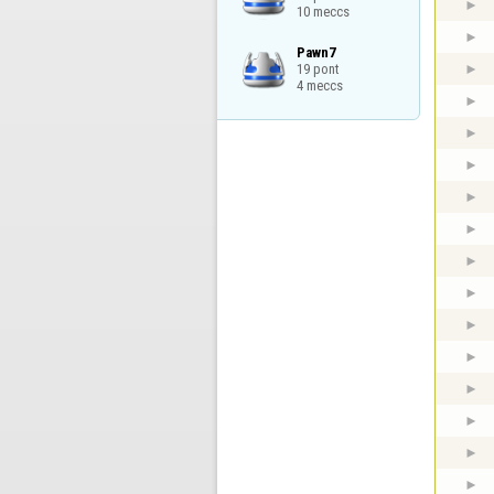
10 meccs
Pawn7

19 pont

4 meccs