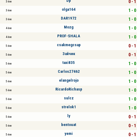
Dp
0 - 1
3 éve
olga164
1 - 0
3 éve
DAR1972
1 - 0
3 éve
Mozg
1 - 0
4 éve
PROF-SHALA
1 - 0
4 éve
csakmegcsap
0 - 1
5 éve
Зайчик
0 - 1
5 éve
taxi835
1 - 0
5 éve
Carlos27462
1 - 0
5 éve
elangelrojo
1 - 0
5 éve
RicardoRichasp
1 - 0
5 éve
sulcz
1 - 0
5 éve
strelok1
1 - 0
5 éve
ly
0 - 1
5 éve
bentouat
0 - 1
5 éve
yemi
0 - 1
5 éve