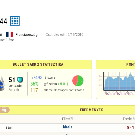
44
ő
Franciaország
Csatlakozott:
5/19/2010
ine:
3 éve
BULLET SAKK 2 STATISZTIKA
PON
57493
játszma
51
56%
győzelem
(31911)
pontszám
117
Amatőr
ellenfelek átlagos pontszáma

EREDMÉNYEK
Ellenfél
Eredmé
bbela
0 - 1
3 éve