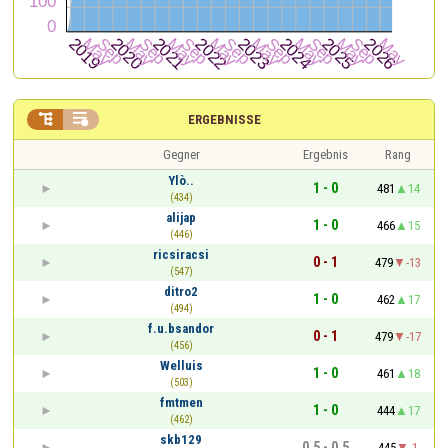


ERGEBNISSE
Gegner
Ergebnis
Rang
Ylò..
1 - 0
481
14
(434)
alijap
1 - 0
466
15
(446)
ricsiracsi
0 - 1
479
-13
(547)
ditro2
1 - 0
462
17
(494)
f.u.bsandor
0 - 1
479
-17
(456)
Welluis
1 - 0
461
18
(503)
fmtmen
1 - 0
444
17
(462)
skb129
0,5 - 0,5
445
-1