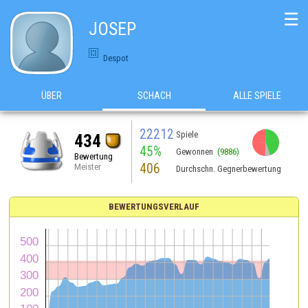
☰
JOSEP
Despot
ÜBER
SCHACH
ALLE SPIELE
22212
Spiele
434
45%
Gewonnen
(9886)
Bewertung
406
Meister
Durchschn. Gegnerbewertung
BEWERTUNGSVERLAUF