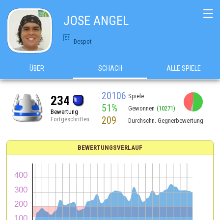
☰
JOSE ANGEL
Despot
ÜBER
SCHACH
ALLE SPIELE
20106
Spiele
234
51%
Gewonnen
(10271)
Bewertung
209
Fortgeschritten
Durchschn. Gegnerbewertung
BEWERTUNGSVERLAUF