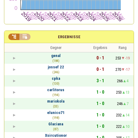


ERGEBNISSE
Gegner
Ergebnis
Rang
genal
0 - 1
253
-19
(184)
jossef 22
0 - 1
270
-17
(246)
cpka
3 - 1
266
4
(130)
carlitorus
1 - 0
253
13
(194)
mariokola
1 - 0
246
7
(33)
elunico71
1 - 0
232
14
(198)
Glaciana
1 - 0
222
10
(87)
Xsircutionor
1 - 0
205
17