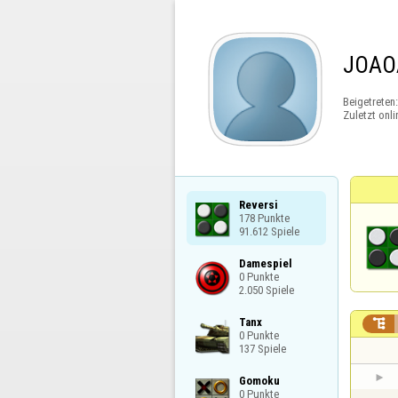
JOAO
Beigetreten
Zuletzt onli
Reversi

178 Punkte

91.612 Spiele
Damespiel

0 Punkte

2.050 Spiele
Tanx


0 Punkte

137 Spiele
Gomoku

0 Punkte
