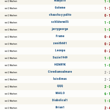
Nadya10
1 - 
vor 2 Wochen
Goleme
1 - 
vor 2 Wochen
chaucha y palito
0 - 
vor 2 Wochen
schlüterwilli
1 - 
vor 2 Wochen
jerrygeorge
1 - 
vor 2 Wochen
Frame
0 - 
vor 2 Wochen
zenith601
0 - 
vor 2 Wochen
Leonpa
0 - 
vor 2 Wochen
Suzie1949
1 - 
vor 2 Wochen
HENRYK
1 - 
vor 2 Wochen
Civediamoalmare
2 - 
vor 2 Wochen
luisdimas
2 - 
vor 2 Wochen
QQQ
2 - 
vor 2 Wochen
MAILO
6 - 
vor 2 Wochen
Diabolical1
1 - 
vor 2 Wochen
Brian1
2 - 
vor 2 Wochen