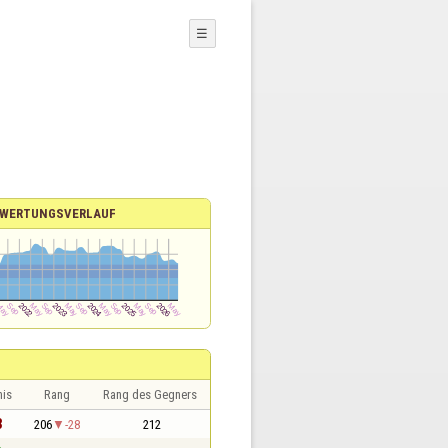
☰
WERTUNGSVERLAUF
nis
Rang
Rang des Gegners
3
206
-28
212