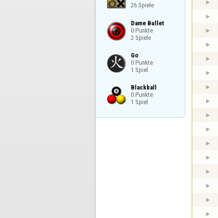
26 Spiele
Dame Bullet

0 Punkte

2 Spiele
Go

0 Punkte

1 Spiel
Blackball

0 Punkte

1 Spiel