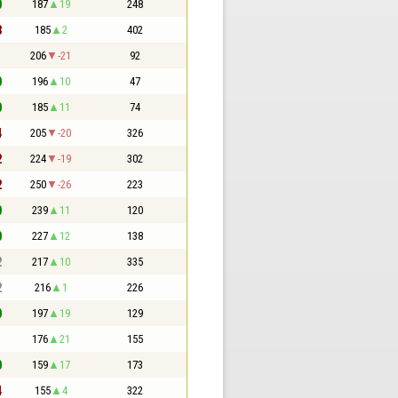
0
187
19
248
3
185
2
402
1
206
-21
92
0
196
10
47
0
185
11
74
4
205
-20
326
2
224
-19
302
2
250
-26
223
0
239
11
120
0
227
12
138
2
217
10
335
2
216
1
226
0
197
19
129
1
176
21
155
0
159
17
173
4
155
4
322