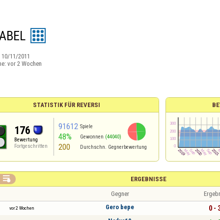
ABEL
:
10/11/2011
ne:
vor 2 Wochen
STATISTIK FÜR REVERSI
BE
91612
Spiele
176
48%
Gewonnen
(44040)
Bewertung
200
Fortgeschritten
Durchschn. Gegnerbewertung

ERGEBNISSE
Gegner
Ergeb
Gero bepe
0 - 
vor 2 Wochen