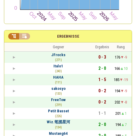


ERGEBNISSE
Gegner
Ergebnis
Rang
JFrocks
0 - 3
176
-9
(271)
Italo1
2 - 0
166
10
(243)
HAHA
1 - 5
185
-19
(111)
sakosyo
0 - 2
194
-9
(133)
FreeTow
0 - 2
202
-8
(219)
Petit Basset
1 - 1
201
1
(226)
Wiz.笔揽星河
2 - 0
194
7
(134)
Mustang64
2 - 0
189
5