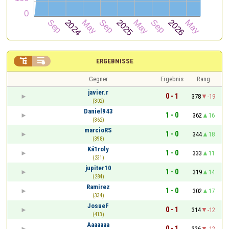


ERGEBNISSE
Gegner
Ergebnis
Rang
javier.r
0 - 1
378
-19
(302)
Daniel943
1 - 0
362
16
(362)
marcioRS
1 - 0
344
18
(398)
Ká1roly
1 - 0
333
11
(231)
jupiter10
1 - 0
319
14
(284)
Ramirez
1 - 0
302
17
(334)
JosueF
0 - 1
314
-12
(413)
Aaaaaaa
0 - 1
326
-12