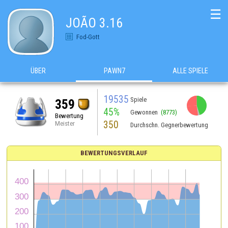
☰
JOÃO 3.16
Fod-Gott
ÜBER
PAWN7
ALLE SPIELE
19535
Spiele
359
45%
Gewonnen
(8773)
Bewertung
350
Meister
Durchschn. Gegnerbewertung
BEWERTUNGSVERLAUF