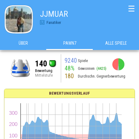
☰
JJMUAR
Fanatiker
ÜBER
PAWN7
ALLE SPIELE
9240
Spiele
140
48%
Gewonnen
(4425)
Bewertung
180
Mittelstufe
Durchschn. Gegnerbewertung
BEWERTUNGSVERLAUF