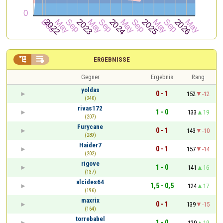


ERGEBNISSE
Gegner
Ergebnis
Rang
yoldas
0 - 1
152
-12
(240)
rivas172
1 - 0
133
19
(207)
Furycane
0 - 1
143
-10
(289)
Haider7
0 - 1
157
-14
(202)
rigove
1 - 0
141
16
(137)
alcides64
1,5 - 0,5
124
17
(196)
maxrix
0 - 1
139
-15
(164)
torrebabel
1 - 0
120
19