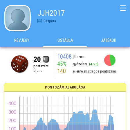
☰
JJH2017
Despota
NÉVJEGY
OSTÁBLA
JÁTÉKOK
10408
játszma
20
45%
győzelem
(4725)
pontszám
140
Újonc
ellenfelek átlagos pontszáma
PONTSZÁM ALAKULÁSA