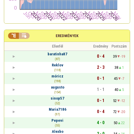


EREDMÉNYEK
Ellenfél
Eredmény
Pontszám
baratinha87
0 - 4
39
-19
(87)
Reklov
2 - 3
38
1
(118)
móricz
0 - 1
45
-7
(198)
augusto
1 - 1
40
5
(154)
sinop57
0 - 1
52
-12
(52)
Maria7186
0 - 4
72
-20
(97)
Pepevi
4 - 0
50
22
(55)
Alexbo
2 - 0
34
16