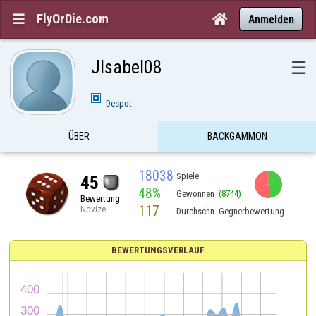
FlyOrDie.com


Anmelden
JIsabel08
☰
Despot
ÜBER
BACKGAMMON
18038
Spiele
45
48%
Gewonnen
(8744)
Bewertung
117
Novize
Durchschn. Gegnerbewertung
BEWERTUNGSVERLAUF