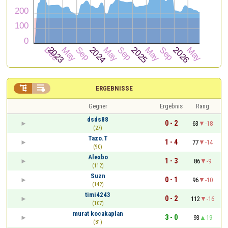


ERGEBNISSE
Gegner
Ergebnis
Rang
dsds88
0 - 2
63
-18
(27)
Tazo.T
1 - 4
77
-14
(90)
Alexbo
1 - 3
86
-9
(112)
Suzn
0 - 1
96
-10
(142)
timi4243
0 - 2
112
-16
(107)
murat kocakaplan
3 - 0
93
19
(81)