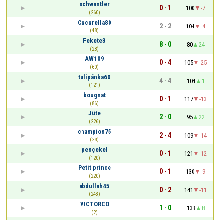
schwantler
0 - 1
100
-7
(260)
Cucurella80
2 - 2
104
-4
(48)
Fekete3
8 - 0
80
24
(28)
AW109
0 - 4
105
-25
(60)
tulipánka60
4 - 4
104
1
(121)
bougnat
0 - 1
117
-13
(86)
Jüte
2 - 0
95
22
(226)
champion75
2 - 4
109
-14
(28)
pençekel
0 - 1
121
-12
(120)
Petit prince
0 - 1
130
-9
(220)
abdullah45
0 - 2
141
-11
(243)
VICTORCO
1 - 0
133
8
(2)