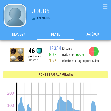
☰
JDUB5
Fanatikus
NÉVJEGY
PENTE
JÁTÉKOK
12354
játszma
46
50%
győzelem
(6238)
pontszám
157
Amatőr
ellenfelek átlagos pontszáma
PONTSZÁM ALAKULÁSA