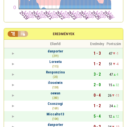


EREDMÉNYEK
Ellenfél
Eredmény
Pontszám
danporter
1 - 3
47
-1
(219)
Loreeta
1 - 2
51
-4
(115)
Responzina
3 - 2
47
4
(20)
iloseiwin
2 - 0
15
32
(138)
oewan
0 - 4
26
-11
(283)
Csoszogi
1 - 2
24
2
(169)
Miccalto13
5 - 4
12
12
(104)
danporter
0 - 2
24
-12