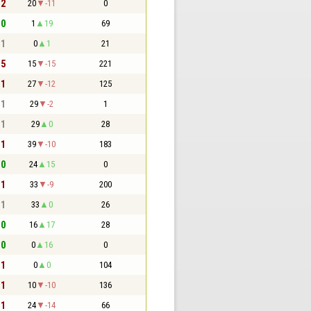
 2
20
-11
0
 0
1
19
69
 1
0
1
21
 5
15
-15
221
 1
27
-12
125
 1
29
-2
1
 1
29
0
28
 1
39
-10
183
 0
24
15
0
 1
33
-9
200
 1
33
0
26
 0
16
17
28
 0
0
16
0
 1
0
0
104
 1
10
-10
136
 1
24
-14
66