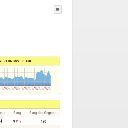
☰
WERTUNGSVERLAUF
bnis
Rang
Rang des Gegners
 4
9
-9
190