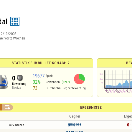
dal
:
2/13/2008
ne:
vor 2 Wochen
STATISTIK FÜR BULLET-SCHACH 2
BE
19677
Spiele
0
32%
Gewonnen
(6247)
Bewertung
73
Novize
Durchschn. Gegnerbewertung

ERGEBNISSE
Gegner
Erge
guapore
0 -
vor 2 Wochen