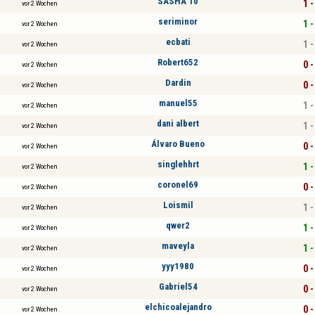
SASHA 10
1 -
vor 2 Wochen
seriminor
1 -
vor 2 Wochen
ecbati
1 -
vor 2 Wochen
Robert652
0 -
vor 2 Wochen
Dardin
0 -
vor 2 Wochen
manuel55
1 -
vor 2 Wochen
dani albert
1 -
vor 2 Wochen
Álvaro Bueno
0 -
vor 2 Wochen
singlehhrt
1 -
vor 2 Wochen
coronel69
0 -
vor 2 Wochen
Loismil
1 -
vor 2 Wochen
qwer2
1 -
vor 2 Wochen
maveyla
1 -
vor 2 Wochen
yyy1980
0 -
vor 2 Wochen
Gabriel54
0 -
vor 2 Wochen
elchicoalejandro
0 -
vor 2 Wochen