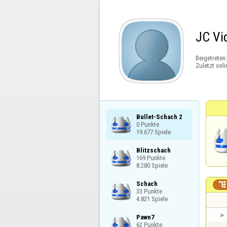
JC Vi
Beigetreten
Zuletzt onli
Bullet-Schach 2

0 Punkte

19.677 Spiele
Blitzschach

169 Punkte

8.280 Spiele
Schach


33 Punkte

4.821 Spiele
Pawn7

62 Punkte
