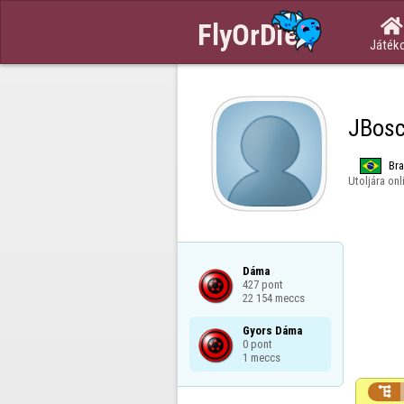

Játék
JBos
Bra
Utoljára onl
Dáma

427 pont

22 154 meccs
Gyors Dáma

0 pont

1 meccs
