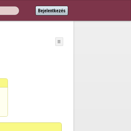
Bejelentkezés
☰
a