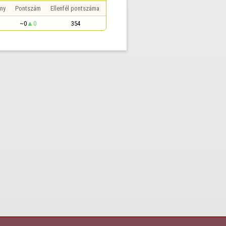
ny
Pontszám
Ellenfél pontszáma
~0
0
354