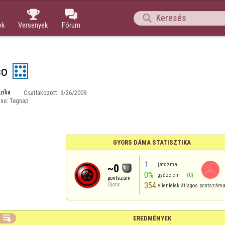



ok
Versenyek
Fórum
co
zília
Csatlakozott:
9/26/2009
ine:
Tegnap
GYORS DÁMA STATISZTIKA
1
játszma
~0
0%
győzelem
(0)
pontszám
354
Újonc
ellenfelek átlagos pontszám

EREDMÉNYEK