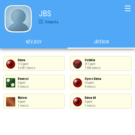
☰
JBS
Despota
NÉVJEGY
JÁTÉKOK
Dáma

Ostábla

112 pont

217 pont

16 091 meccs
7 005 meccs
Reverzi

Gyors Dáma

0 pont

16 pont

9 meccs
4 meccs
Malom

Dáma 64

0 pont

0 pont

1 meccs
1 meccs