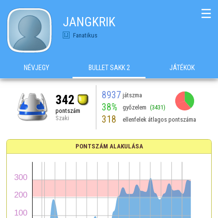
☰
JANGKRIK
Fanatikus
NÉVJEGY
BULLET SAKK 2
JÁTÉKOK
8937
játszma
342
38%
győzelem
(3431)
pontszám
318
Szaki
ellenfelek átlagos pontszáma
PONTSZÁM ALAKULÁSA