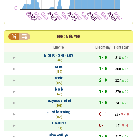


EREDMÉNYEK
Ellenfél
Eredmény
Pontszám
BISHOPSNIPERS
1 - 0
318
24
(503)
srex
1 - 0
300
18
(339)
ateir
2 - 0
227
30
(322)
b o b
1 - 0
270
20
(348)
luzyoscuridad
1 - 0
247
23
(401)
Just learning
0 - 1
237
-10
(364)
zimus12
0 - 1
241
-4
(594)
alex zuñiga
1 - 0
217
24