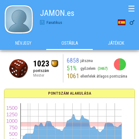
☰
JAMON.es

Fanatikus
NÉVJEGY
OSTÁBLA
JÁTÉKOK
6858
játszma
1023
51%
győzelem
(3467)
pontszám
1061
Mester
ellenfelek átlagos pontszáma
PONTSZÁM ALAKULÁSA