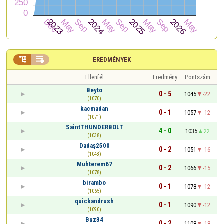


EREDMÉNYEK
Ellenfél
Eredmény
Pontszám
Beyto
0 - 5
1045
-22
(1070)
kacmadan
0 - 1
1057
-12
(1071)
SaintTHUNDERBOLT
4 - 0
1035
22
(1038)
Dadaş2500
0 - 2
1051
-16
(1043)
Muhterem67
0 - 2
1066
-15
(1078)
birambo
0 - 1
1078
-12
(1065)
quickandrush
0 - 1
1090
-12
(1090)
Buz34
0 - 2
1108
-18