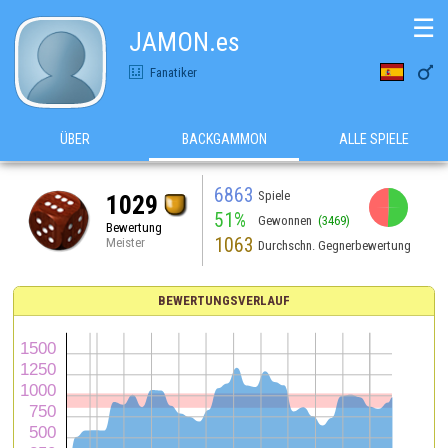
☰
JAMON.es

Fanatiker
ÜBER
BACKGAMMON
ALLE SPIELE
6863
Spiele
1029
51%
Gewonnen
(3469)
Bewertung
1063
Meister
Durchschn. Gegnerbewertung
BEWERTUNGSVERLAUF