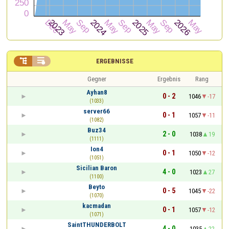


ERGEBNISSE
Gegner
Ergebnis
Rang
Ayhan8
0 - 2
1046
-17
(1033)
server66
0 - 1
1057
-11
(1082)
Buz34
2 - 0
1038
19
(1111)
Ion4
0 - 1
1050
-12
(1051)
Sicilian Baron
4 - 0
1023
27
(1100)
Beyto
0 - 5
1045
-22
(1070)
kacmadan
0 - 1
1057
-12
(1071)
SaintTHUNDERBOLT
4 - 0
1035
22