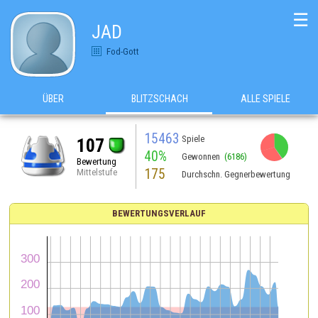
☰
JAD
Fod-Gott
ÜBER
BLITZSCHACH
ALLE SPIELE
15463
Spiele
107
40%
Gewonnen
(6186)
Bewertung
175
Mittelstufe
Durchschn. Gegnerbewertung
BEWERTUNGSVERLAUF