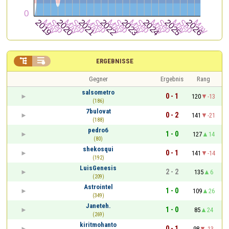


ERGEBNISSE
Gegner
Ergebnis
Rang
salsometro
0 - 1
120
-13
(186)
7bulovat
0 - 2
141
-21
(188)
pedro6
1 - 0
127
14
(80)
shekosqui
0 - 1
141
-14
(192)
LuisGenesis
2 - 2
135
6
(209)
Astrointel
1 - 0
109
26
(349)
Janeteh.
1 - 0
85
24
(269)
kiritmohanto
0 - 1
98
-13