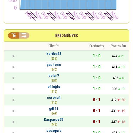


EREDMÉNYEK
Ellenfél
Eredmény
Pontszám
kerike63
1 - 0
424
21
(531)
pachonn
1 - 0
411
13
(340)
belar7
1 - 0
405
6
(154)
efiloğlu
1 - 0
392
13
(316)
corona4
0 - 1
412
-20
(315)
gdl41
0 - 1
431
-19
(369)
Kasparov75
0 - 1
447
-16
(442)
sacaquis
1 - 0
435
12