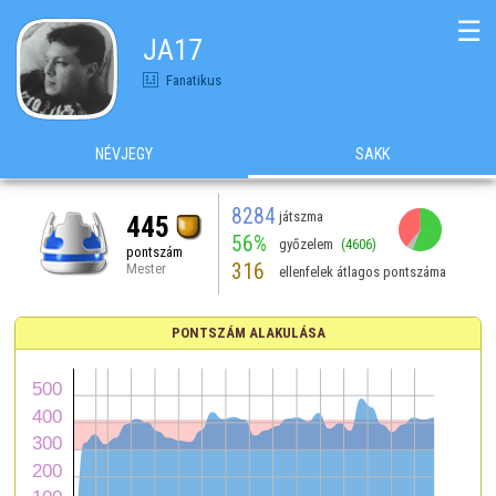
☰
JA17
Fanatikus
NÉVJEGY
SAKK
8284
játszma
445
56%
győzelem
(4606)
pontszám
316
Mester
ellenfelek átlagos pontszáma
PONTSZÁM ALAKULÁSA