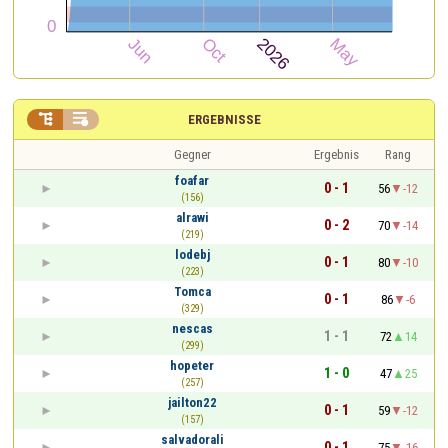


ERGEBNISSE
Gegner
Ergebnis
Rang
foafar
0 - 1
56
-12
(156)
alrawi
0 - 2
70
-14
(219)
lodebj
0 - 1
80
-10
(223)
Tomca
0 - 1
86
-6
(329)
nescas
1 - 1
72
14
(299)
hopeter
1 - 0
47
25
(257)
jailton22
0 - 1
59
-12
(157)
salvadorali
0 - 1
75
-16