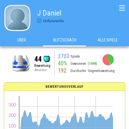
☰
J Daniel
Einflussreiche
ÜBER
BLITZSCHACH
ALLE SPIELE
3703
Spiele
44
40%
Gewonnen
(1498)
Bewertung
192
Amateur
Durchschn. Gegnerbewertung
BEWERTUNGSVERLAUF