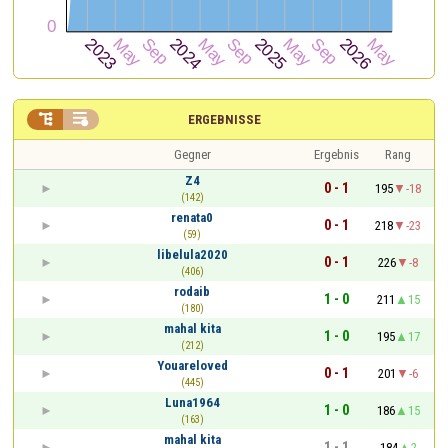


ERGEBNISSE
Gegner
Ergebnis
Rang
Z4
0 - 1
195
-18
(142)
renata0
0 - 1
218
-23
(59)
libelula2020
0 - 1
226
-8
(406)
rodaib
1 - 0
211
15
(180)
mahal kita
1 - 0
195
17
(212)
Youareloved
0 - 1
201
-6
(445)
Luna1964
1 - 0
186
15
(163)
mahal kita
1 - 1
184
2