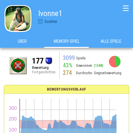
☰
Ivonne1
Süchtler
ÜBER
MEMORY-SPIEL
ALLE SPIELE
3099
Spiele
177
43%
Gewonnen
(1348)
Bewertung
274
Fortgeschritten
Durchschn. Gegnerbewertung
BEWERTUNGSVERLAUF