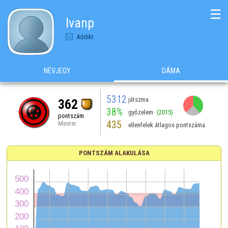
☰
Ivanp
Addikt
NÉVJEGY
DÁMA
5312
játszma
362
38%
győzelem
(2015)
pontszám
435
Mester
ellenfelek átlagos pontszáma
PONTSZÁM ALAKULÁSA