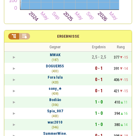


ERGEBNISSE
Gegner
Ergebnis
Rang
MWAK
2,5 - 2,5
377
-15
(187)
DOGUER55
0 - 1
391
-14
(433)
Fora lula
0 - 1
406
-15
(420)
sony_♣
0 - 1
421
-15
(438)
Bodiâo
1 - 0
410
11
(306)
Spia_007
1 - 0
394
16
(403)
wac2010
1 - 0
380
14
(346)
SummerWine.
0 - 1
398
-18