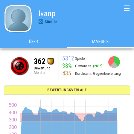
☰
Ivanp
Süchtler
ÜBER
DAMESPIEL
5312
Spiele
362
38%
Gewonnen
(2015)
Bewertung
435
Meister
Durchschn. Gegnerbewertung
BEWERTUNGSVERLAUF