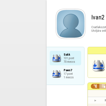
Ivan2
Csatlakozot
Utoljára onl
Sakk

131 pont

70 meccs
Pawn7

17 pont

1 meccs


2