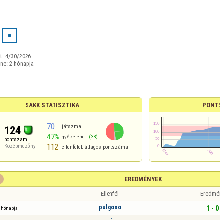
t:
4/30/2026
ine:
2 hónapja
SAKK STATISZTIKA
PONT
70
játszma
124
47%
győzelem
(33)
pontszám
112
Középmezőny
ellenfelek átlagos pontszáma
EREDMÉNYEK
Ellenfél
Eredmé
pulgoso
1 - 0
 hónapja