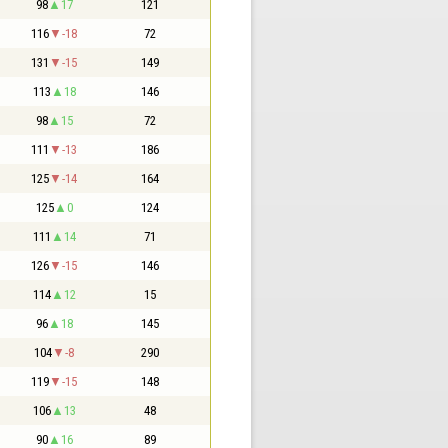
98
17
121
116
-18
72
131
-15
149
113
18
146
98
15
72
111
-13
186
125
-14
164
125
0
124
111
14
71
126
-15
146
114
12
15
96
18
145
104
-8
290
119
-15
148
106
13
48
90
16
89