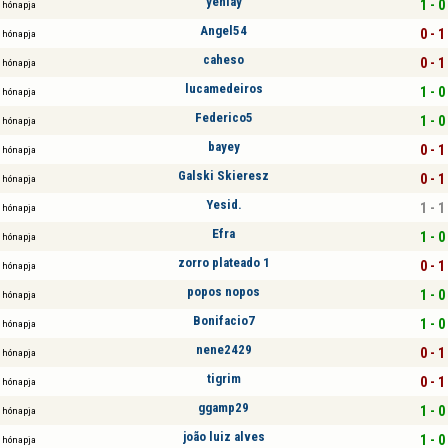
yeniay
1 - 0
 hónapja
Angel54
0 - 1
 hónapja
caheso
0 - 1
 hónapja
lucamedeiros
1 - 0
 hónapja
Federico5
1 - 0
 hónapja
bayey
0 - 1
 hónapja
Galski Skieresz
0 - 1
 hónapja
Yesid.
1 - 1
 hónapja
Efra
1 - 0
 hónapja
zorro plateado 1
0 - 1
 hónapja
popos nopos
1 - 0
 hónapja
Bonifacio7
1 - 0
 hónapja
nene2429
0 - 1
 hónapja
tigrim
0 - 1
 hónapja
ggamp29
1 - 0
 hónapja
joão luiz alves
1 - 0
 hónapja