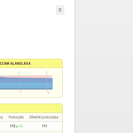
☰
SZÁM ALAKULÁSA
ny
Pontszám
Ellenfél pontszáma
115
16
111