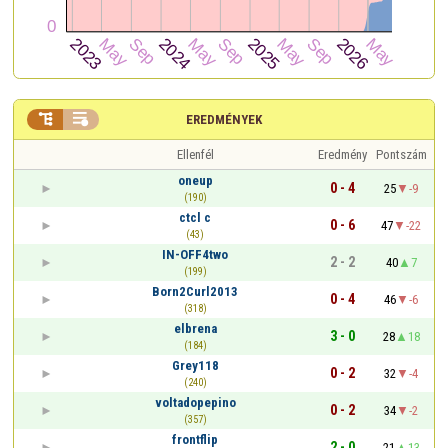


EREDMÉNYEK
Ellenfél
Eredmény
Pontszám
oneup
0 - 4
25
-9
(190)
ctcl c
0 - 6
47
-22
(43)
IN-OFF4two
2 - 2
40
7
(199)
Born2Curl2013
0 - 4
46
-6
(318)
elbrena
3 - 0
28
18
(184)
Grey118
0 - 2
32
-4
(240)
voltadopepino
0 - 2
34
-2
(357)
frontflip
2 - 0
21
13