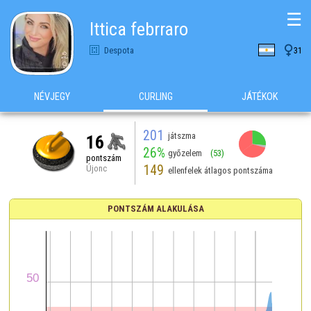
☰
Ittica febrraro

Despota
31
NÉVJEGY
CURLING
JÁTÉKOK
201
játszma
16
26%
győzelem
(53)
pontszám
149
Újonc
ellenfelek átlagos pontszáma
PONTSZÁM ALAKULÁSA