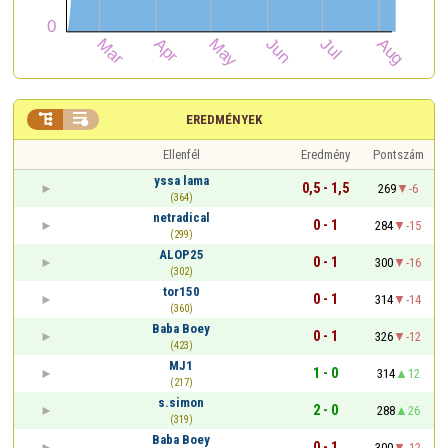


EREDMÉNYEK
Ellenfél
Eredmény
Pontszám
yssa lama
0,5 - 1,5
269
-6
(364)
netradical
0 - 1
284
-15
(299)
ALOP25
0 - 1
300
-16
(302)
tor150
0 - 1
314
-14
(360)
Baba Boey
0 - 1
326
-12
(423)
MJ1
1 - 0
314
12
(217)
s.simon
2 - 0
288
26
(319)
Baba Boey
0 - 1
300
-12