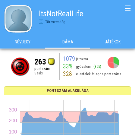
☰
ItsNotRealLife
Törzsvendég
NÉVJEGY
DÁMA
JÁTÉKOK
1079
játszma
263
33%
győzelem
(355)
pontszám
328
Szaki
ellenfelek átlagos pontszáma
PONTSZÁM ALAKULÁSA