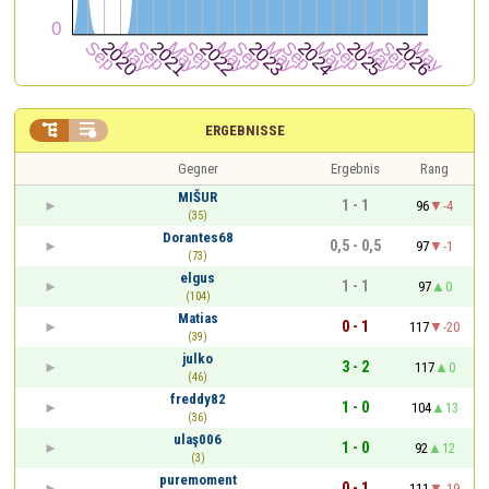


ERGEBNISSE
Gegner
Ergebnis
Rang
MIŠUR
1 - 1
96
-4
(35)
Dorantes68
0,5 - 0,5
97
-1
(73)
elgus
1 - 1
97
0
(104)
Matias
0 - 1
117
-20
(39)
julko
3 - 2
117
0
(46)
freddy82
1 - 0
104
13
(36)
ulaş006
1 - 0
92
12
(3)
puremoment
0 - 1
111
-19