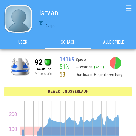
☰
Istvan
Despot
ÜBER
SCHACH
ALLE SPIELE
14169
Spiele
92
51%
Gewonnen
(7273)
Bewertung
53
Mittelstufe
Durchschn. Gegnerbewertung
BEWERTUNGSVERLAUF