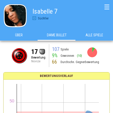
☰
Isabelle 7
Süchtler
ÜBER
DAME BULLET
ALLE SPIELE
107
Spiele
17
9%
Gewonnen
(10)
Bewertung
66
Novize
Durchschn. Gegnerbewertung
BEWERTUNGSVERLAUF