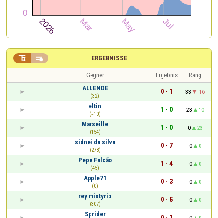


ERGEBNISSE
Gegner
Ergebnis
Rang
ALLENDE
0 - 1
33
-16
(32)
eltin
1 - 0
23
10
(~10)
Marseille
1 - 0
0
23
(154)
sidnei da silva
0 - 7
0
0
(278)
Pepe Falcão
1 - 4
0
0
(45)
Apple71
0 - 3
0
0
(0)
rey mistyrio
0 - 5
0
0
(307)
Sprider
0 - 1
0
0