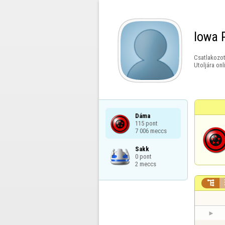
Iowa P
Csatlakozot
Utoljára onl
Dáma

115 pont

7 006 meccs
Sakk

0 pont

2 meccs
