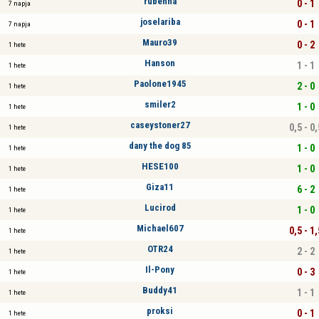
rubenna
0 - 1
7 napja
joselariba
0 - 1
7 napja
Mauro39
0 - 2
1 hete
Hanson
1 - 1
1 hete
Paolone1945
2 - 0
1 hete
smiler2
1 - 0
1 hete
caseystoner27
0,5 - 0,
1 hete
dany the dog 85
1 - 0
1 hete
HESE100
1 - 0
1 hete
Giza11
6 - 2
1 hete
Lucirod
1 - 0
1 hete
Michael607
0,5 - 1,
1 hete
OTR24
2 - 2
1 hete
Il-Pony
0 - 3
1 hete
Buddy41
1 - 1
1 hete
proksi
0 - 1
1 hete