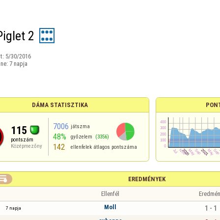
iglet 2
t:
5/30/2016
ine:
7 napja
DÁMA STATISZTIKA
PON
7006
játszma
115
48%
győzelem
(3356)
pontszám
142
Középmezőny
ellenfelek átlagos pontszáma

EREDMÉNYEK
Ellenfél
Eredmén
Moll
1 - 1
7 napja