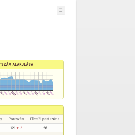
☰
TSZÁM ALAKULÁSA
y
Pontszám
Ellenfél pontszáma
121
-6
28