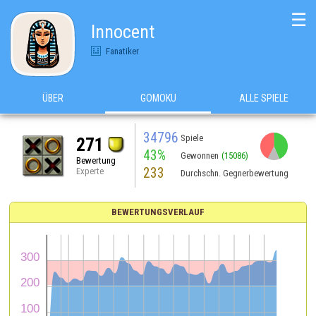
☰
Innocent
Fanatiker
ÜBER
GOMOKU
ALLE SPIELE
34796
Spiele
271
43%
Gewonnen
(15086)
Bewertung
233
Experte
Durchschn. Gegnerbewertung
BEWERTUNGSVERLAUF