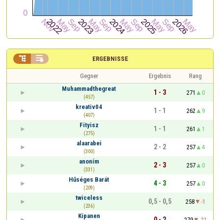


ERGEBNISSE
Gegner
Ergebnis
Rang
Muhammadthegreat
1 - 3
271
0
(457)
kreativ04
1 - 1
262
9
(407)
Fityisz
1 - 1
261
1
(275)
alaarabei
2 - 2
257
4
(300)
anoním
2 - 3
257
0
(331)
Hűséges Barát
4 - 3
257
0
(209)
twiceless
0,5 - 0,5
258
-1
(236)
Kipanen
0 - 2
279
-21