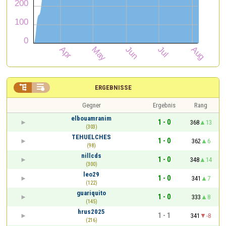


ERGEBNISSE
Gegner
Ergebnis
Rang
elbouamranim
1 - 0
368
13
(303)
TEHUELCHES
1 - 0
362
6
(98)
nillcds
1 - 0
348
14
(300)
leo29
1 - 0
341
7
(122)
guariquito
1 - 0
333
8
(145)
hrus2025
1 - 1
341
-8
(216)