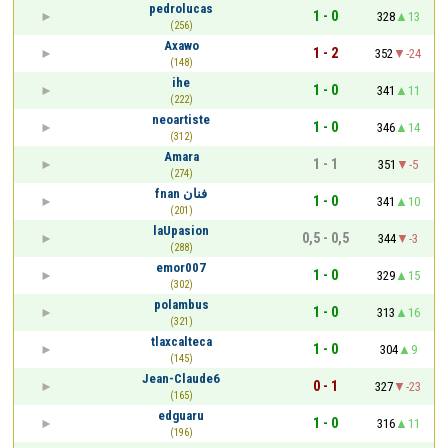
pedrolucas
1 - 0
328
13
(256)
Axawo
1 - 2
352
-24
(148)
ihe
1 - 0
341
11
(222)
neoartiste
1 - 0
346
14
(312)
Amara
1 - 1
351
-5
(274)
fnan فنان
1 - 0
341
10
(201)
laUpasion
0,5 - 0,5
344
-3
(288)
emor007
1 - 0
329
15
(302)
polambus
1 - 0
313
16
(321)
tlaxcalteca
1 - 0
304
9
(145)
Jean-Claude6
0 - 1
327
-23
(165)
edguaru
1 - 0
316
11
(196)