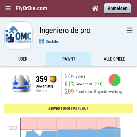
FlyOrDie.com


Anmelden
Ingeniero de pro
☰
Süchtler
ÜBER
PAWN7
ALLE SPIELE
246
Spiele
359
61%
Gewonnen
(151)
Bewertung
209
Meister
Durchschn. Gegnerbewertung
BEWERTUNGSVERLAUF