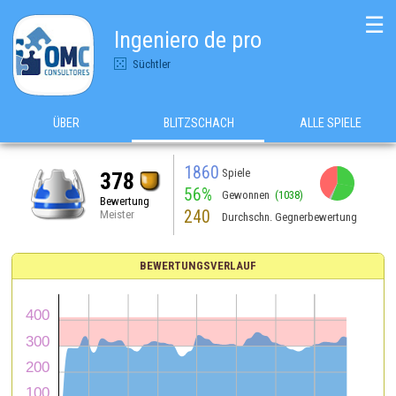
☰
Ingeniero de pro
Süchtler
ÜBER
BLITZSCHACH
ALLE SPIELE
1860
Spiele
378
56%
Gewonnen
(1038)
Bewertung
240
Meister
Durchschn. Gegnerbewertung
BEWERTUNGSVERLAUF