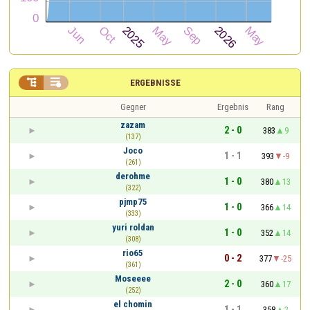


ERGEBNISSE
Gegner
Ergebnis
Rang
zazam
2 - 0
383
9
(137)
Joco
1 - 1
393
-9
(261)
derohme
1 - 0
380
13
(322)
pjmp75
1 - 0
366
14
(333)
yuri roldan
1 - 0
352
14
(308)
rio65
0 - 2
377
-25
(361)
Moseeee
2 - 0
360
17
(252)
el chomin
1 - 1
358
2