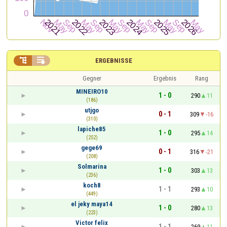


ERGEBNISSE
Gegner
Ergebnis
Rang
MINEIRO10
1 - 0
290
11
(186)
utjgo
0 - 1
309
-16
(310)
lapiche85
1 - 0
295
14
(252)
gege69
0 - 1
316
-21
(208)
Solmarina
1 - 0
303
13
(236)
koch8
1 - 1
293
10
(449)
el jeky maya14
1 - 0
280
13
(223)
Victor felix
1 - 1
269
11