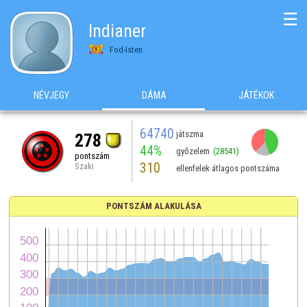
☰
Indianer
Fod-Isten
NÉVJEGY
DÁMA
JÁTÉKOK
64740
játszma
278
44%
győzelem
(28541)
pontszám
310
Szaki
ellenfelek átlagos pontszáma
PONTSZÁM ALAKULÁSA