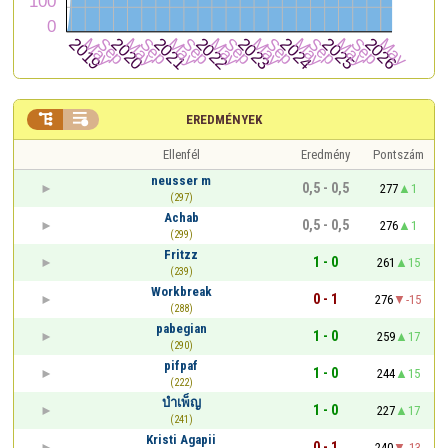


EREDMÉNYEK
Ellenfél
Eredmény
Pontszám
neusser m
0,5 - 0,5
277
1
(297)
Achab
0,5 - 0,5
276
1
(299)
Fritzz
1 - 0
261
15
(239)
Workbreak
0 - 1
276
-15
(288)
pabegian
1 - 0
259
17
(290)
pifpaf
1 - 0
244
15
(222)
บําเพ็ญ
1 - 0
227
17
(241)
Kristi Agapii
0 - 1
240
-13