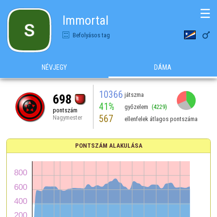
☰
Immortal

Befolyásos tag
NÉVJEGY
DÁMA
10366
játszma
698
41%
győzelem
(4229)
pontszám
567
Nagymester
ellenfelek átlagos pontszáma
PONTSZÁM ALAKULÁSA