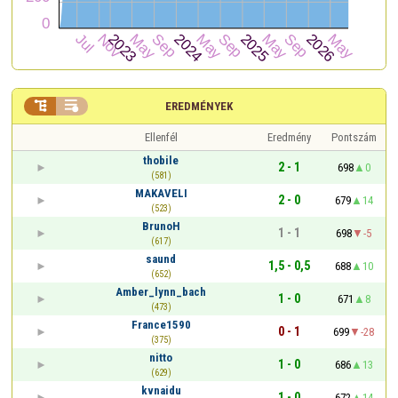


EREDMÉNYEK
Ellenfél
Eredmény
Pontszám
thobile
2 - 1
698
0
(581)
MAKAVELI
2 - 0
679
14
(523)
BrunoH
1 - 1
698
-5
(617)
saund
1,5 - 0,5
688
10
(652)
Amber_lynn_bach
1 - 0
671
8
(473)
France1590
0 - 1
699
-28
(375)
nitto
1 - 0
686
13
(629)
kvnaidu
1 - 0
672
14