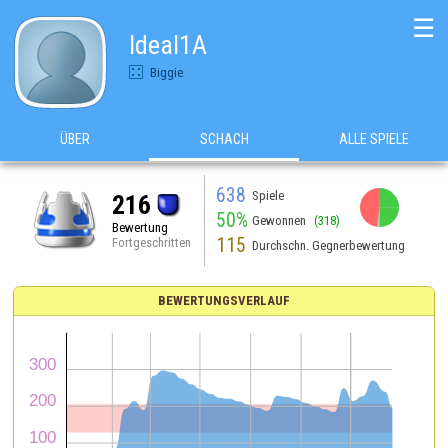
☰
Ideal1A
Biggie
ÜBER
SCHACH
ALLE SPIELE
638
Spiele
216
50%
Gewonnen
(318)
Bewertung
115
Fortgeschritten
Durchschn. Gegnerbewertung
BEWERTUNGSVERLAUF