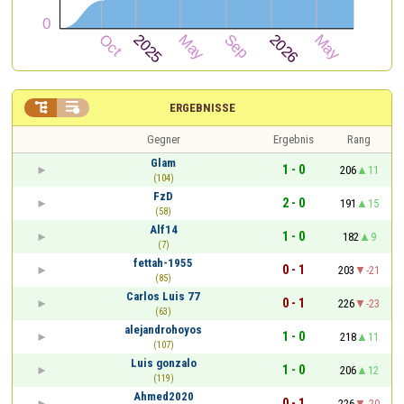


ERGEBNISSE
Gegner
Ergebnis
Rang
Glam
1 - 0
206
11
(104)
FzD
2 - 0
191
15
(58)
Alf14
1 - 0
182
9
(7)
fettah-1955
0 - 1
203
-21
(85)
Carlos Luis 77
0 - 1
226
-23
(63)
alejandrohoyos
1 - 0
218
11
(107)
Luis gonzalo
1 - 0
206
12
(119)
Ahmed2020
0 - 1
226
-20