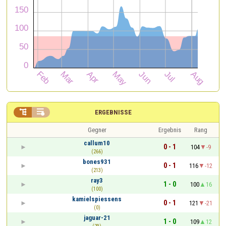


ERGEBNISSE
Gegner
Ergebnis
Rang
callum10
0 - 1
104
-9
(266)
bones931
0 - 1
116
-12
(213)
ray3
1 - 0
100
16
(100)
kamielspiessens
0 - 1
121
-21
(0)
jaguar-21
1 - 0
109
12