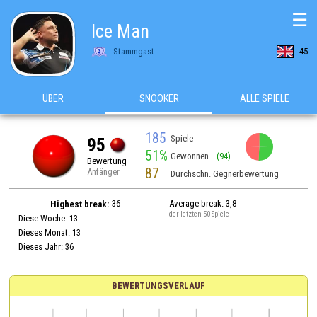
☰
Ice Man
Stammgast
45
ÜBER
SNOOKER
ALLE SPIELE
185
Spiele
95
51%
Gewonnen
(94)
Bewertung
87
Anfänger
Durchschn. Gegnerbewertung
36
Average break: 3,8
Highest break:
der letzten 50 Spiele
Diese Woche: 13
Dieses Monat: 13
Dieses Jahr: 36
BEWERTUNGSVERLAUF