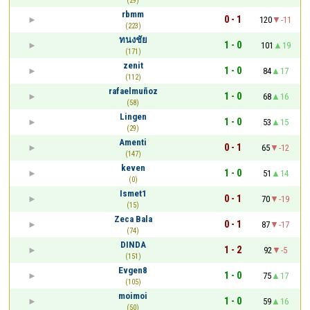
(29)
rbmm
0 - 1
120
-11
(223)
ทนงชัย
1 - 0
101
19
(171)
zenit
1 - 0
84
17
(112)
rafaelmuñoz
1 - 0
68
16
(58)
Lingen
1 - 0
53
15
(29)
Amenti
0 - 1
65
-12
(147)
keven
1 - 0
51
14
(0)
Ismet1
0 - 1
70
-19
(15)
Zeca Bala
0 - 1
87
-17
(74)
DINDA
1 - 2
92
-5
(151)
Evgen8
1 - 0
75
17
(105)
moimoi
1 - 0
59
16
(50)