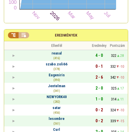


EREDMÉNYEK
Ellenfél
Eredmény
Pontszám
reasal
4 - 0
322
28
(416)
szabo.zoli66
0 - 1
332
-10
(378)
Eugeniris
2 - 6
342
-10
(390)
Jentelman
2 - 0
325
17
(341)
NEWYORK40
1 - 0
314
11
(282)
satar
0 - 2
324
-10
(456)
lesombre
0 - 2
339
-15
(361)
Curl
2 - 0
325
14