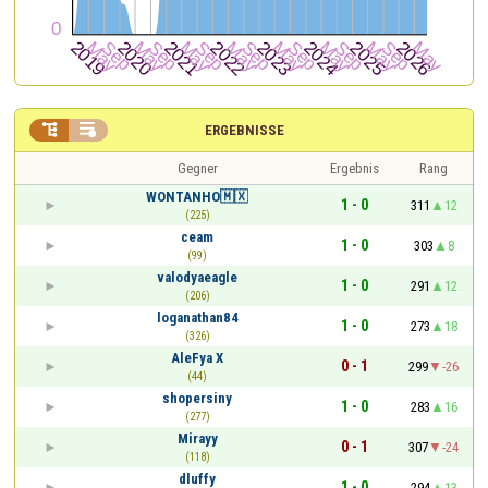


ERGEBNISSE
Gegner
Ergebnis
Rang
WONTANHO🇲🇽
1 - 0
311
12
(225)
ceam
1 - 0
303
8
(99)
valodyaeagle
1 - 0
291
12
(206)
loganathan84
1 - 0
273
18
(326)
AleFya X
0 - 1
299
-26
(44)
shopersiny
1 - 0
283
16
(277)
Mirayy
0 - 1
307
-24
(118)
dluffy
1 - 0
294
13