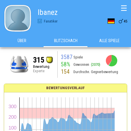
☰
Ibanez

Fanatiker
45
ÜBER
BLITZSCHACH
ALLE SPIELE
3587
Spiele
315
58%
Gewonnen
(2070)
Bewertung
154
Experte
Durchschn. Gegnerbewertung
BEWERTUNGSVERLAUF