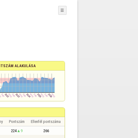
☰
TSZÁM ALAKULÁSA
ny
Pontszám
Ellenfél pontszáma
224
9
266