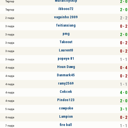
Muralcityskip
2 - 0
Tegnap
ibbooo72
2 - 0
Tegnap
vaguinho 2009
2 - 2
2 napja
feitianxiang
0 - 2
3 napja
pmg
2 - 0
3 napja
Takeout
0 - 2
3 napja
Laurent0
0 - 2
3 napja
popeye 81
1 - 1
3 napja
Houn Dawg
0 - 4
4 napja
Danmark45
0 - 2
4 napja
ramy2569
1 - 1
4 napja
Cekcek
4 - 0
4 napja
Pindos123
2 - 0
4 napja
cowpoke
3 - 1
5 napja
Lampion
0 - 2
6 napja
fire ball
1 - 1
7 napja