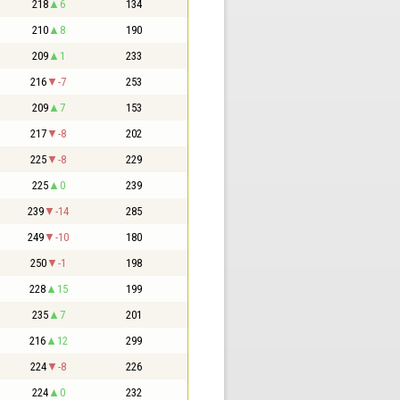
218
6
134
210
8
190
209
1
233
216
-7
253
209
7
153
217
-8
202
225
-8
229
225
0
239
239
-14
285
249
-10
180
250
-1
198
228
15
199
235
7
201
216
12
299
224
-8
226
224
0
232