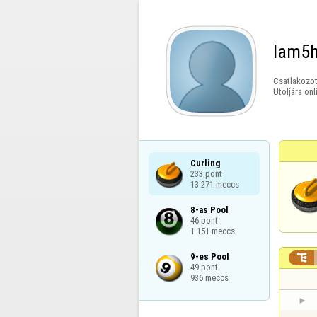
Iam5
Csatlakozot
Utoljára onl
Curling

233 pont

13 271 meccs
8-as Pool

46 pont

1 151 meccs
9-es Pool


49 pont

936 meccs