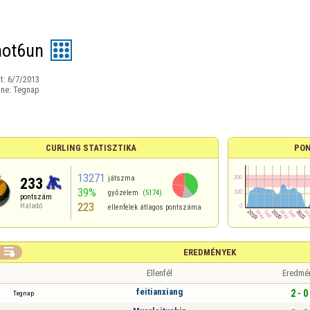
hot6un
t:
6/7/2013
ine:
Tegnap
CURLING STATISZTIKA
PON
13271
játszma
233
39%
győzelem
(5174)
pontszám
223
Haladó
ellenfelek átlagos pontszáma

EREDMÉNYEK
Ellenfél
Eredmé
feitianxiang
2 - 0
Tegnap