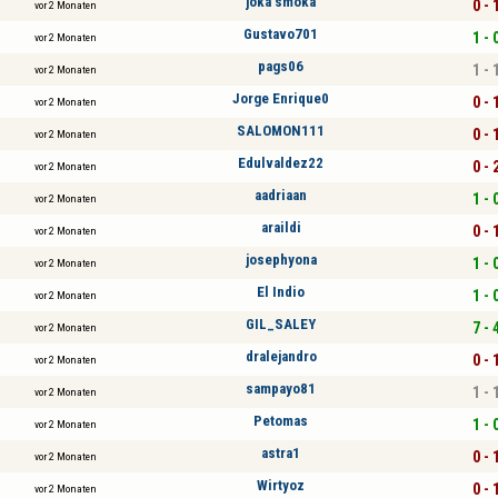
joka smoka
0 - 
vor 2 Monaten
Gustavo701
1 - 
vor 2 Monaten
pags06
1 - 
vor 2 Monaten
Jorge Enrique0
0 - 
vor 2 Monaten
SALOMON111
0 - 
vor 2 Monaten
Edulvaldez22
0 - 
vor 2 Monaten
aadriaan
1 - 
vor 2 Monaten
araildi
0 - 
vor 2 Monaten
josephyona
1 - 
vor 2 Monaten
El Indio
1 - 
vor 2 Monaten
GIL_SALEY
7 - 
vor 2 Monaten
dralejandro
0 - 
vor 2 Monaten
sampayo81
1 - 
vor 2 Monaten
Petomas
1 - 
vor 2 Monaten
astra1
0 - 
vor 2 Monaten
Wirtyoz
0 - 
vor 2 Monaten