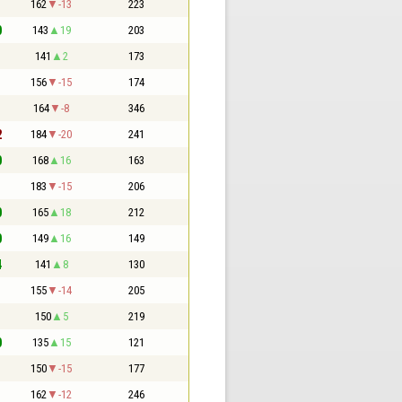
1
162
-13
223
0
143
19
203
1
141
2
173
1
156
-15
174
1
164
-8
346
2
184
-20
241
0
168
16
163
1
183
-15
206
0
165
18
212
0
149
16
149
4
141
8
130
1
155
-14
205
1
150
5
219
0
135
15
121
1
150
-15
177
1
162
-12
246