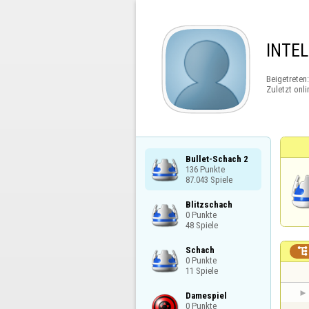
INTEL
Beigetreten
Zuletzt onli
Bullet-Schach 2

136 Punkte

87.043 Spiele
Blitzschach

0 Punkte

48 Spiele
Schach


0 Punkte

11 Spiele
Damespiel

0 Punkte
