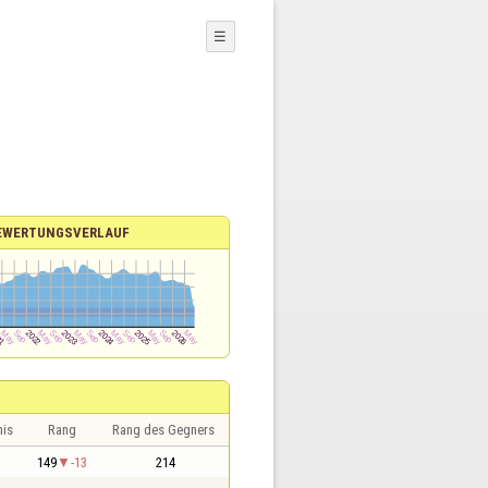
☰
EWERTUNGSVERLAUF
nis
Rang
Rang des Gegners
1
149
-13
214