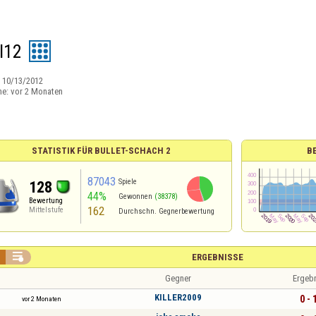
I12
:
10/13/2012
ne:
vor 2 Monaten
STATISTIK FÜR BULLET-SCHACH 2
B
87043
Spiele
128
44%
Gewonnen
(38378)
Bewertung
162
Mittelstufe
Durchschn. Gegnerbewertung

ERGEBNISSE
Gegner
Ergeb
KILLER2009
0 - 
vor 2 Monaten