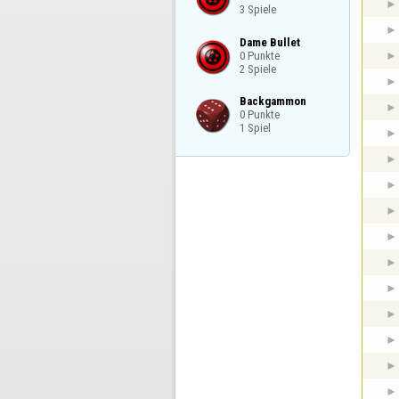
3 Spiele
Dame Bullet

0 Punkte

2 Spiele
Backgammon

0 Punkte

1 Spiel