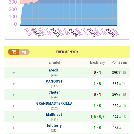


EREDMÉNYEK
Ellenfél
Eredmény
Pontszám
arechi
0 - 1
398
-15
(414)
VANOOST
1 - 0
384
14
(337)
Choter
0 - 1
399
-15
(426)
GRANDMASTERKILLA
1 - 0
389
10
(252)
MatKilau2
1,5 - 0,5
374
15
(421)
luluterry
1 - 0
363
11
(243)