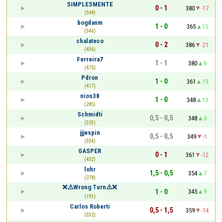
SIMPLESMENTE
0 - 1
380
-17
(348)
bogdanm
1 - 0
365
15
(346)
chalateco
0 - 2
386
-21
(436)
Ferreira7
1 - 1
380
6
(475)
Pdron
1 - 0
361
19
(417)
nios38
1 - 0
348
13
(285)
Schmidti
0,5 - 0,5
348
0
(353)
jjjespin
0,5 - 0,5
349
-1
(334)
GASPER
0 - 1
361
-12
(452)
lohr
1,5 - 0,5
354
7
(278)
❌⚠️Wrong Turn⚠️❌
1 - 0
345
9
(193)
Carlos Roberti
0,5 - 1,5
359
-14
(332)