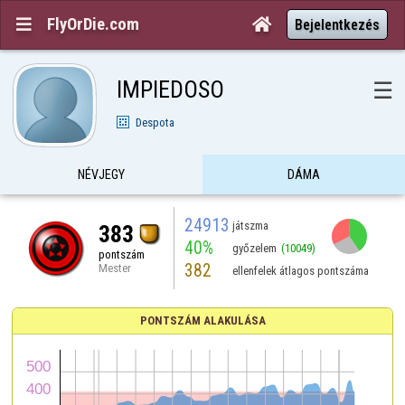
FlyOrDie.com


Bejelentkezés
IMPIEDOSO
☰
Despota
NÉVJEGY
DÁMA
24913
játszma
383
40%
győzelem
(10049)
pontszám
382
Mester
ellenfelek átlagos pontszáma
PONTSZÁM ALAKULÁSA