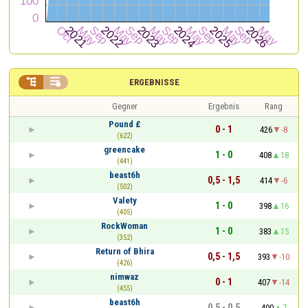


ERGEBNISSE
Gegner
Ergebnis
Rang
Pound £
0 - 1
426
-8
(622)
greencake
1 - 0
408
18
(441)
beast6h
0,5 - 1,5
414
-6
(502)
Valety
1 - 0
398
16
(405)
RockWoman
1 - 0
383
15
(352)
Return of Bhira
0,5 - 1,5
393
-10
(426)
nimwaz
0 - 1
407
-14
(455)
beast6h
0,5 - 0,5
400
7