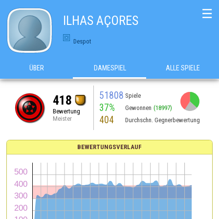
☰
ILHAS AÇORES
Despot
ÜBER
DAMESPIEL
ALLE SPIELE
51808
Spiele
418
37%
Gewonnen
(18997)
Bewertung
404
Meister
Durchschn. Gegnerbewertung
BEWERTUNGSVERLAUF