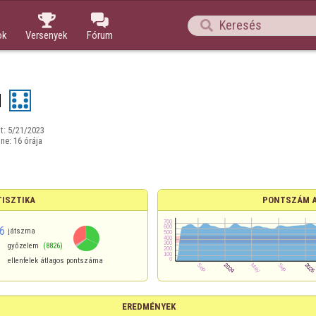



ok
Versenyek
Fórum
M
t:
5/21/2023
ine:
16 órája
TISZTIKA
PONTSZÁM 
6
játszma
győzelem
(8826)
ellenfelek átlagos pontszáma
EREDMÉNYEK