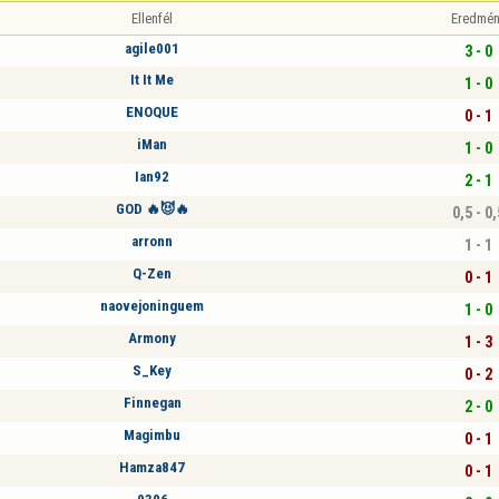
Ellenfél
Eredmén
agile001
3 - 0
It It Me
1 - 0
ENOQUE
0 - 1
iMan
1 - 0
Ian92
2 - 1
GOD 🔥😈🔥
0,5 - 0,
arronn
1 - 1
Q-Zen
0 - 1
naovejoninguem
1 - 0
Armony
1 - 3
S_Key
0 - 2
Finnegan
2 - 0
Magimbu
0 - 1
Hamza847
0 - 1