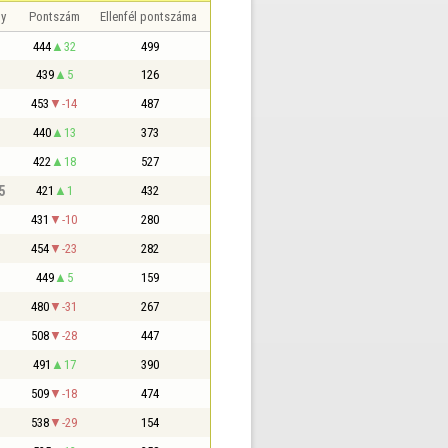
y
Pontszám
Ellenfél pontszáma
444
32
499
439
5
126
453
-14
487
440
13
373
422
18
527
5
421
1
432
431
-10
280
454
-23
282
449
5
159
480
-31
267
508
-28
447
491
17
390
509
-18
474
538
-29
154