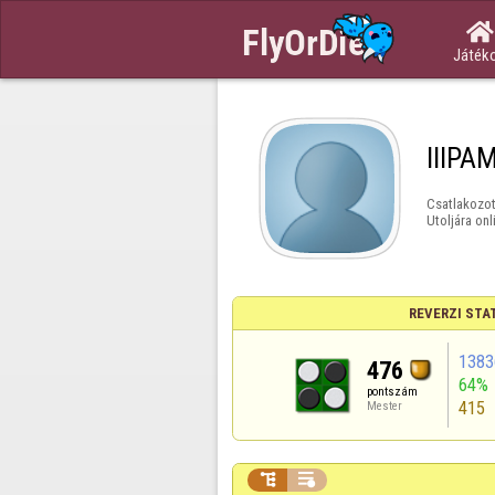

Játék
IIIPA
Csatlakozot
Utoljára onl
REVERZI STA
1383
476
64%
pontszám
415
Mester

