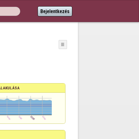
Bejelentkezés
☰
ALAKULÁSA