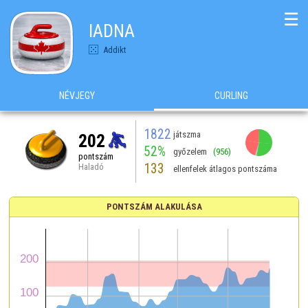
☰
IADNA
Addikt
NÉVJEGY
CURLING
1822
játszma
202
52%
győzelem
(956)
pontszám
133
Haladó
ellenfelek átlagos pontszáma
PONTSZÁM ALAKULÁSA