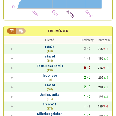


EREDMÉNYEK
Ellenfél
Eredmény
Pontszám
ruta24
2 - 2
205
-3
(133)
adadad
1 - 1
195
0
(185)
Team Nova Scotia
0 - 2
214
-9
(153)
leco-leco
2 - 0
209
5
(49)
adadad
2 - 0
201
8
(202)
JanikaJanika
1 - 0
198
3
(315)
franco51
1 - 1
199
-1
(175)
Killerkuegelchen
1 - 0
196
3