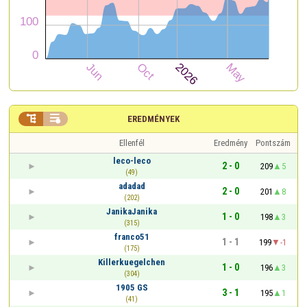


EREDMÉNYEK
Ellenfél
Eredmény
Pontszám
leco-leco
2 - 0
209
5
(49)
adadad
2 - 0
201
8
(202)
JanikaJanika
1 - 0
198
3
(315)
franco51
1 - 1
199
-1
(175)
Killerkuegelchen
1 - 0
196
3
(304)
1905 GS
3 - 1
195
1
(41)