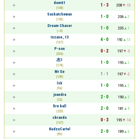
dom61
1 - 3
208
-13
(104)
Saskatchewan
1 - 0
206
2
(159)
Dream Chaser
1 - 0
205
1
(~0)
Inzane_13
4 - 0
192
13
(137)
P-son
0 - 2
197
-5
(336)
杰1
1 - 0
195
2
(174)
Mr Ee
1 - 1
197
-2
(109)
lsk
1 - 0
195
2
(96)
joandra
2 - 0
190
5
(52)
fire ball
2 - 0
181
9
(225)
cbrando
0 - 3
195
-14
(157)
KudzuCartel
2 - 0
189
6
(99)