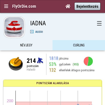
FlyOrDie.com


Bejelentkezés
IADNA
☰
Addikt
NÉVJEGY
CURLING
1818
játszma
214
53%
győzelem
(955)
pontszám
132
Haladó
ellenfelek átlagos pontszáma
PONTSZÁM ALAKULÁSA