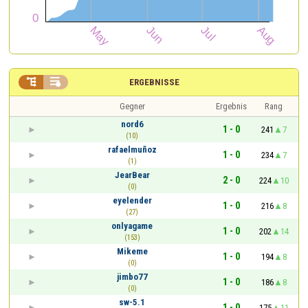


ERGEBNISSE
Gegner
Ergebnis
Rang
nord6
1 - 0
241
7
(10)
rafaelmuñoz
1 - 0
234
7
(1)
JearBear
2 - 0
224
10
(0)
eyelender
1 - 0
216
8
(27)
onlyagame
1 - 0
202
14
(153)
Mikeme
1 - 0
194
8
(0)
jimbo77
1 - 0
186
8
(0)
sw-5.1
1 - 0
175
11