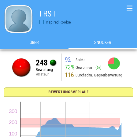
☰
I RS I
Inspired Rookie
ÜBER
SNOOKER
92
Spiele
248
73%
Gewonnen
(67)
Bewertung
116
Amateur
Durchschn. Gegnerbewertung
BEWERTUNGSVERLAUF