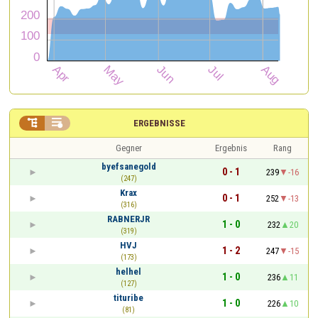


ERGEBNISSE
Gegner
Ergebnis
Rang
byefsanegold
0 - 1
239
-16
(247)
Krax
0 - 1
252
-13
(316)
RABNERJR
1 - 0
232
20
(319)
HVJ
1 - 2
247
-15
(173)
helhel
1 - 0
236
11
(127)
tituribe
1 - 0
226
10
(81)