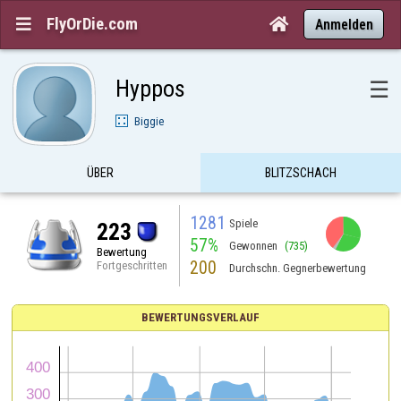
FlyOrDie.com


Anmelden
Hyppos
☰
Biggie
ÜBER
BLITZSCHACH
1281
Spiele
223
57%
Gewonnen
(735)
Bewertung
200
Fortgeschritten
Durchschn. Gegnerbewertung
BEWERTUNGSVERLAUF