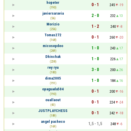
hopeter
0 - 1
245
-19
(190)
javiersaravia
2 - 0
232
13
(56)
Morizio
1 - 2
240
-8
(256)
Tomas272
0 - 1
260
-20
(168)
micosepdeo
1 - 0
243
17
(269)
Dhinchak
1 - 0
226
17
(238)
rey ryu
3 - 0
200
26
(180)
dima2005
1 - 0
184
16
(191)
opaguada504
0 - 1
200
-16
(190)
ouallaout
0 - 1
224
-24
(43)
JUSTPLAYCHESS
0 - 1
242
-18
(189)
angel pacheco
1,5 - 1,5
248
-6
(169)