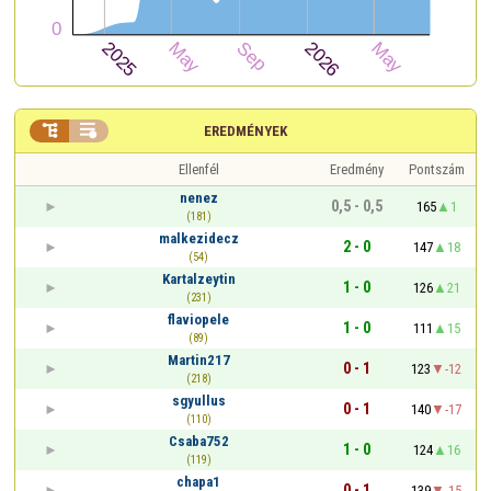


EREDMÉNYEK
Ellenfél
Eredmény
Pontszám
nenez
0,5 - 0,5
165
1
(181)
malkezidecz
2 - 0
147
18
(54)
Kartalzeytin
1 - 0
126
21
(231)
flaviopele
1 - 0
111
15
(89)
Martin217
0 - 1
123
-12
(218)
sgyullus
0 - 1
140
-17
(110)
Csaba752
1 - 0
124
16
(119)
chapa1
0 - 1
139
-15