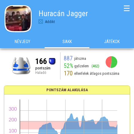
☰
Huracán Jagger
Addikt
NÉVJEGY
SAKK
JÁTÉKOK
887
játszma
166
52%
győzelem
(462)
pontszám
170
Haladó
ellenfelek átlagos pontszáma
PONTSZÁM ALAKULÁSA