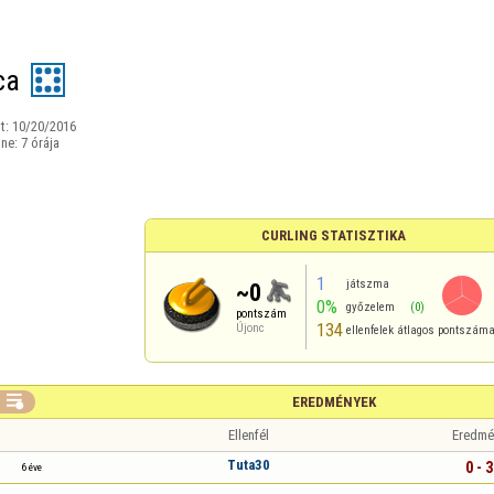
ca
t:
10/20/2016
ine:
7 órája
CURLING STATISZTIKA
1
játszma
~0
0%
győzelem
(0)
pontszám
134
Újonc
ellenfelek átlagos pontszám

EREDMÉNYEK
Ellenfél
Eredmé
Tuta30
0 - 3
6 éve