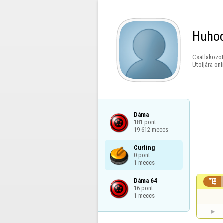
Huho
Csatlakozot
Utoljára onl
Dáma

181 pont

19 612 meccs
Curling

0 pont

1 meccs
Dáma 64


16 pont

1 meccs