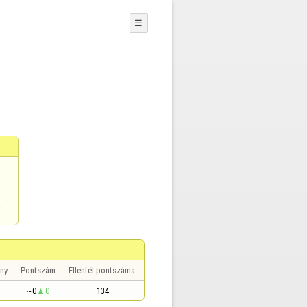
☰
a
ny
Pontszám
Ellenfél pontszáma
~0
0
134